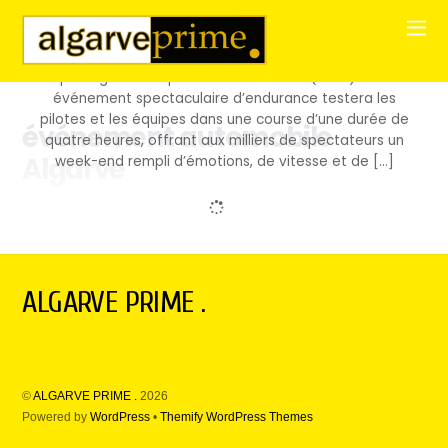
Événements
Du 17 au 19 octobre 2024, le Circuit International de
l’Algarve, à Portimão, accueillera la manche finale du
prestigieux European Le Mans Series (ELMS). Cet
événement spectaculaire d’endurance testera les
pilotes et les équipes dans une course d’une durée de
événement automobile
quatre heures, offrant aux milliers de spectateurs un
Algarve
week-end rempli d’émotions, de vitesse et de […]
ALGARVE PRIME .
©
ALGARVE PRIME .
2026
Powered by
WordPress
•
Themify WordPress Themes