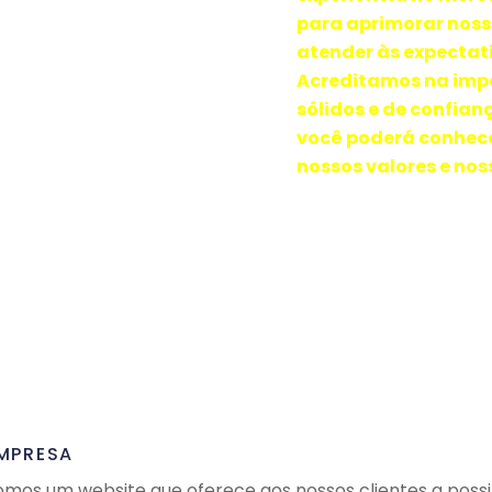
para aprimorar noss
atender às expectati
Acreditamos na imp
sólidos e de confian
você poderá conhece
nossos valores e noss
MPRESA
omos um website que oferece aos nossos clientes a possi