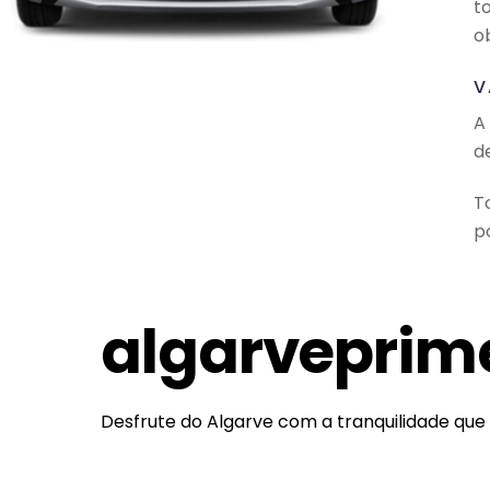
t
o
V
A
d
T
po
algarveprim
Desfrute do Algarve com a tranquilidade que