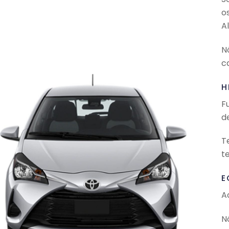
o
A
N
c
H
F
d
T
t
E
A
N