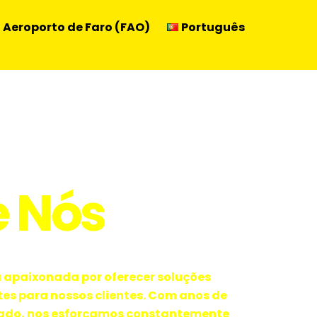
Aeroporto de Faro (FAO)
Português
e Nós
apaixonada por oferecer soluções
tes para nossos clientes. Com anos de
cado, nos esforçamos constantemente