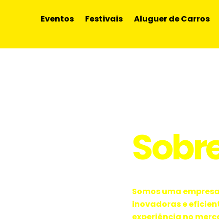
Eventos
Festivais
Aluguer de Carros
Sobr
Somos uma empresa 
inovadoras e eficien
experiência no mer