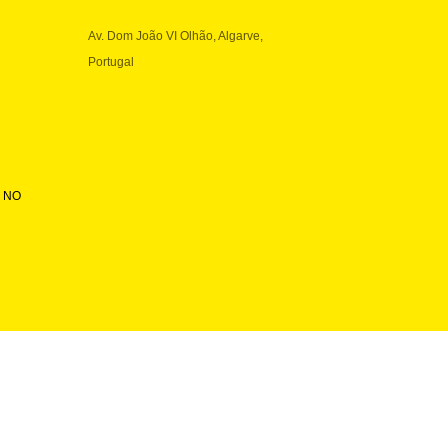
Av. Dom João VI Olhão, Algarve,
Portugal
 NO