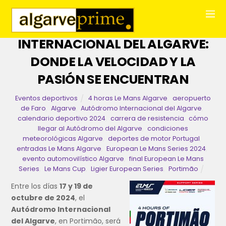
EUROPEAN LE MANS SERIES 2024
EN EL AUTÓDROMO
INTERNACIONAL DEL ALGARVE:
DONDE LA VELOCIDAD Y LA
PASIÓN SE ENCUENTRAN
Eventos deportivos
4 horas Le Mans Algarve
,
aeropuerto
de Faro
,
Algarve
,
Autódromo Internacional del Algarve
,
calendario deportivo 2024
,
carrera de resistencia
,
cómo
llegar al Autódromo del Algarve
,
condiciones
meteorológicas Algarve
,
deportes de motor Portugal
,
entradas Le Mans Algarve
,
European Le Mans Series 2024
,
evento automovilístico Algarve
,
final European Le Mans
Series
,
Le Mans Cup
,
Ligier European Series
,
Portimão
Entre los días
17 y 19 de
octubre de 2024
, el
Autódromo Internacional
del Algarve
, en Portimão, será