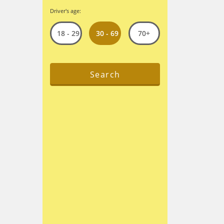
Driver's age:
30 - 69
18 - 29
70+
Search