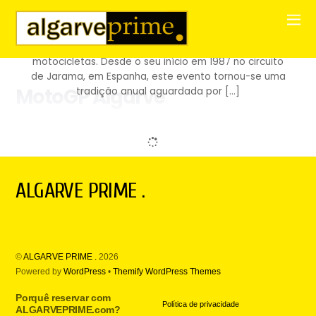
ALGARVE: ONDE VELOCIDADE E EMOÇÃO ENCONTRAM A
PERFEIÇÃO O Grande Prémio de Portugal MotoGP é
uma experiência única, combinando velocidade,
habilidade e a emoção pura das corridas de
motocicletas. Desde o seu início em 1987 no circuito
de Jarama, em Espanha, este evento tornou-se uma
MotoGP Algarve
tradição anual aguardada por […]
ALGARVE PRIME .
©
ALGARVE PRIME .
2026
Powered by
WordPress
•
Themify WordPress Themes
Porquê reservar com
Política de privacidade
ALGARVEPRIME.com?