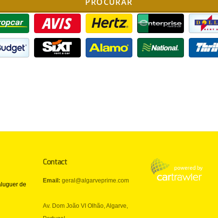
PROCURAR
Contact
Email:
geral@algarveprime.com
aluguer de
Av. Dom João VI Olhão, Algarve,