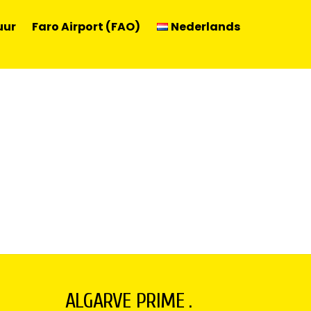
uur
Faro Airport (FAO)
Nederlands
RNACIONAL DO ALGARVE:
MOETEN
e van de prestigieuze European Le Mans Series
 en biedt duizenden toeschouwers een weekend
rmt […]
ALGARVE PRIME .