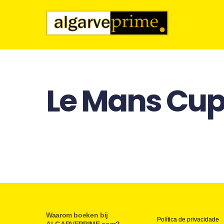
EUROPEAN LE MANS SER
WAAR 
Le Mans Cu
Van 17 tot 19 oktober 2024 verwelkomt het Au
(ELMS). Deze spectaculaire endurance race s
vol op
Waarom boeken bij
Política de privacidade