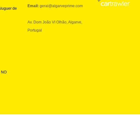
Email:
geral@algarveprime.com
aluguer de
Av. Dom João VI Olhão, Algarve,
Portugal
 NO