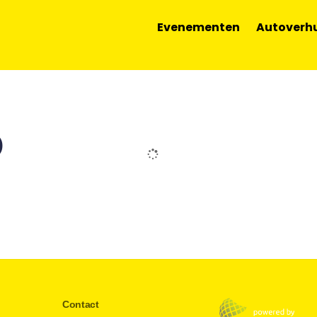
Evenementen
Autoverh
IES 2024 OP HET AUTÓDROMO INTE
SNELHEID EN PASSIE ELKAAR ONT
Evenementen
p
tódromo Internacional do Algarve in Portimão de laatste rac
telt de vaardigheden van de coureurs en teams op de proef,
winding, snelheid en puur autosportgenot. Het evenement vo
Contact