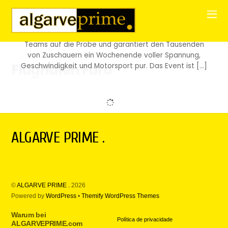
Internacional do Algarve in Portimão das letzte
Rennen der prestigeträchtigen European Le Mans
Series (ELMS) austragen. Dieses spektakuläre
Ausdauerrennen stellt die Fähigkeiten von Fahrern und
Teams auf die Probe und garantiert den Tausenden
von Zuschauern ein Wochenende voller Spannung,
Flughafen Faro
Geschwindigkeit und Motorsport pur. Das Event ist […]
ALGARVE PRIME .
©
ALGARVE PRIME .
2026
Powered by
WordPress
•
Themify WordPress Themes
Warum bei
Política de privacidade
ALGARVEPRIME.com