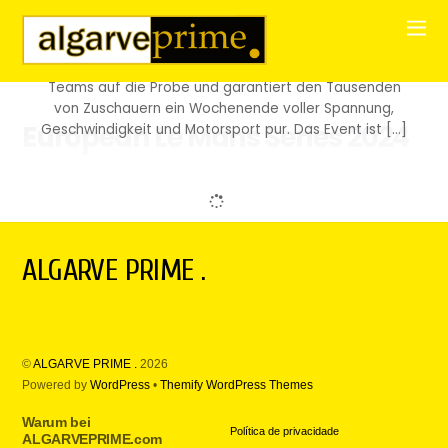
Internacional do Algarve in Portimão das letzte
Rennen der prestigeträchtigen European Le Mans
Series (ELMS) austragen. Dieses spektakuläre
Ausdauerrennen stellt die Fähigkeiten von Fahrern und
Teams auf die Probe und garantiert den Tausenden
von Zuschauern ein Wochenende voller Spannung,
European Le Mans Series 2024
Geschwindigkeit und Motorsport pur. Das Event ist […]
ALGARVE PRIME .
©
ALGARVE PRIME .
2026
Powered by
WordPress
•
Themify WordPress Themes
Warum bei
Política de privacidade
ALGARVEPRIME.com